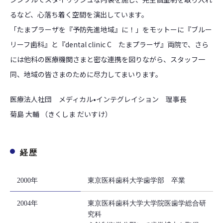
るなど、心落ち着く空間を演出しています。
「たまプラーザを『予防先進地域』に！」をモットーに『ブルー
リーフ歯科』と『dental clinic C たまプラーザ』両院で、さら
には他科の医療機関さまと密な連携を図りながら、スタッフ一
同、地域の皆さまのために尽力してまいります。
医療法人社団 メディカル•インテグレイション 理事長
菊島 大輔 （きくしま だいすけ）
経歴
2000年
東京医科歯科大学歯学部 卒業
2004年
東京医科歯科大学大学院医歯学総合研
究科