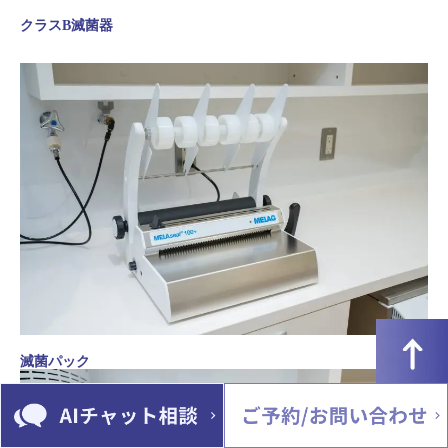
クラスB滅菌器
滅菌パック