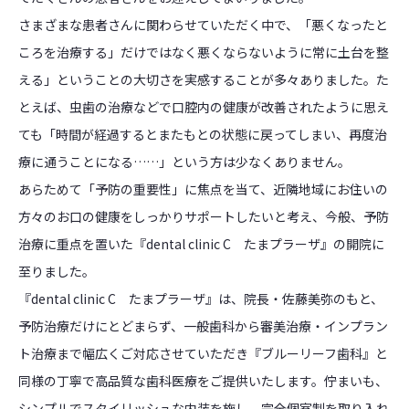
さまざまな患者さんに関わらせていただく中で、「悪くなったと
ころを治療する」だけではなく悪くならないように常に土台を整
える」ということの大切さを実感することが多々ありました。た
とえば、虫歯の治療などで口腔内の健康が改善されたように思え
ても「時間が経過するとまたもとの状態に戻ってしまい、再度治
療に通うことになる……」という方は少なくありません。
あらためて「予防の重要性」に焦点を当て、近隣地域にお住いの
方々のお口の健康をしっかりサポートしたいと考え、今般、予防
治療に重点を置いた『dental clinic C たまプラーザ』の開院に
至りました。
『dental clinic C たまプラーザ』は、院長・佐藤美弥のもと、
予防治療だけにとどまらず、一般歯科から審美治療・インプラン
ト治療まで幅広くご対応させていただき『ブルーリーフ歯科』と
同様の丁寧で高品質な歯科医療をご提供いたします。佇まいも、
シンプルでスタイリッシュな内装を施し、完全個室制を取り入れ