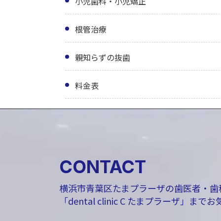
小児歯科・小児矯正
根管治療
親知らずの抜歯
料金表
CONTACT
横浜市青葉区たまプラーザの歯医者・歯
「dental clinic C たまプラーザ」