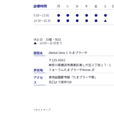
月
火
水
木
金
土
診療時間
9:00～13:00
●
●
●
●
●
●
14:30～18:30
●
●
●
●
●
▲
休診日 日曜・祝日
▲…14:00〜18:00まで
dental clinic C たまプラーザ
医院名
〒225-0002
神奈川県横浜市青葉区美しが丘２丁目１７−１
フォーラムたまプラーザAnnex 2F
所在地
東急田園都市線「たまプラーザ駅」
アクセ
北口より徒歩3分
ス
>サイトマップ