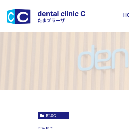
H
BLOG
2024.10.20