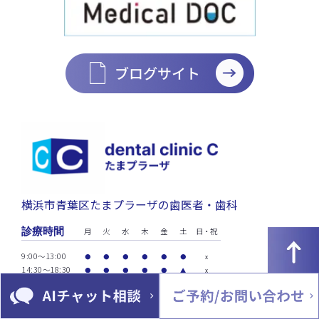
横浜市青葉区たまプラーザの歯医者・歯科
診療時間
月
火
水
木
金
土
日・祝
9:00～13:00
●
●
●
●
●
●
x
14:30～18:30
●
●
●
●
●
▲
x
休診日 日曜・祝日