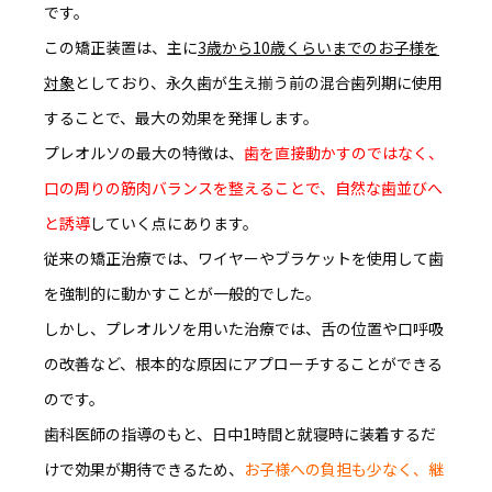
です。
この矯正装置は、主に
3歳から10歳くらいまでのお子様を
対象
としており、
永久歯が生え揃う前の混合歯列期に使用
することで、最大の効果を発揮
します。
プレオルソの最大の特徴は、
歯を直接動かすのではなく、
口の周りの筋肉バランスを整えることで、自然な歯並びへ
と誘導
していく点にあります。
従来の矯正治療では、ワイヤーやブラケットを使用して歯
を強制的に動かすことが一般的でした。
しかし、プレオルソを用いた治療では、舌の位置や口呼吸
の改善など、根本的な原因にアプローチすることができる
のです。
歯科医師の指導のもと、
日中1時間と就寝時に装着するだ
けで効果が期待できる
ため、
お子様への負担も少なく、継