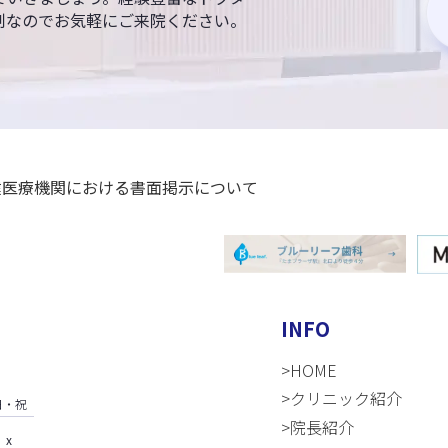
制なのでお気軽にご来院ください。
INFO
>HOME
>クリニック紹介
日・祝
>院長紹介
x