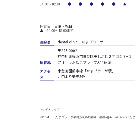
14:30～18:30
●
●
●
●
●
▲
休診日 日曜・祝日
▲…14:00〜18:00まで
dental clinic C たまプラーザ
医院名
〒225-0002
神奈川県横浜市青葉区美しが丘２丁目１７−１
フォーラムたまプラーザAnnex 2F
所在地
東急田園都市線「たまプラーザ駅」
アクセ
北口より徒歩3分
ス
>サイトマップ
©2024
たまプラーザ駅徒歩3分の歯科・歯医者
|
dental clinic 