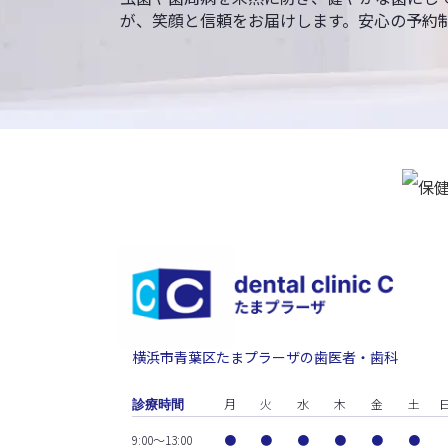
が、笑顔と信頼をお届けします。安心の予約
横浜市青葉区たまプラーザの歯医者・歯科
月
火
水
木
金
土
診療時間
9:00～13:00
●
●
●
●
●
●