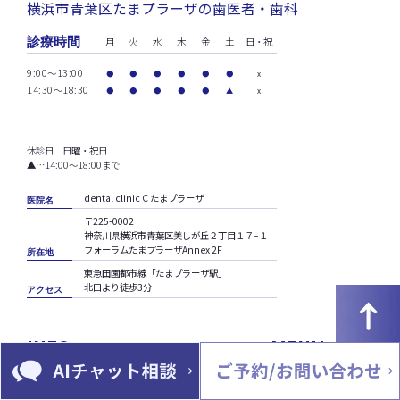
横浜市青葉区たまプラーザの歯医者・歯科
診療時間
月
火
水
木
金
土
日・祝
9:00～13:00
●
●
●
●
●
●
x
14:30～18:30
●
●
●
●
●
▲
x
休診日 日曜・祝日
▲…14:00〜18:00まで
dental clinic C たまプラーザ
医院名
〒225-0002
神奈川県横浜市青葉区美しが丘２丁目１７−１
フォーラムたまプラーザAnnex 2F
所在地
東急田園都市線「たまプラーザ駅」
北口より徒歩3分
アクセス
INFO
MENU
>HOME
>予防治療